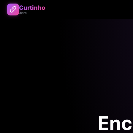
Curtinho
.com
Enc